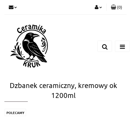
(
0
)
Zaloguj się
Zarejestruj się
Dodaj zgłoszenie
Dzbanek ceramiczny, kremowy ok
1200ml
POLECAMY