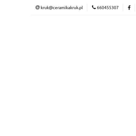
kruk@ceramikakruk.pl
660455307
CERAMIKA
N
DARMOWA DOSTAW