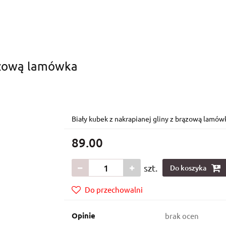
SZTATY CERAMICZNE
KONTAKT
DARMOWA DOSTAWA
ązową lamówka
Biały kubek z nakrapianej gliny z brązową lamó
89.00
szt.
Do koszyka
Do przechowalni
Opinie
brak ocen