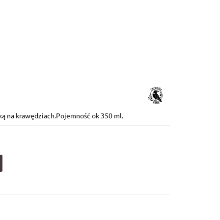
 OD 199 ZŁ
O MNIE
wką na krawędziach.Pojemność ok 350 ml.