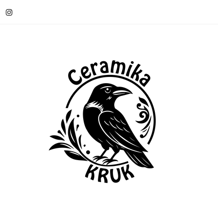
OWOŚCI
WARSZTATY CERAMICZNE
KONTAKT
A OD 199 ZŁ
O MNIE