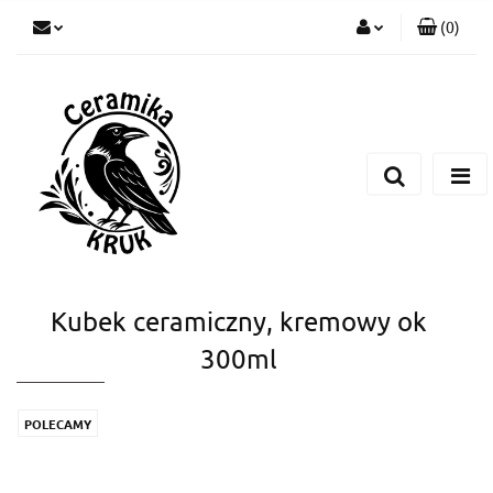
(
0
)
Zaloguj się
Zarejestruj się
Dodaj zgłoszenie
Kubek ceramiczny, kremowy ok
300ml
POLECAMY