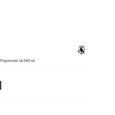
 OD 199 ZŁ
O MNIE
. Pojemność ok 200 ml.