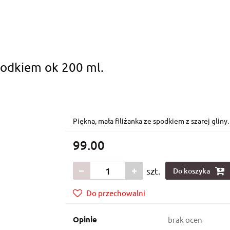
SZTATY CERAMICZNE
KONTAKT
DARMOWA DOSTAWA
spodkiem ok 200 ml.
Piękna, mała filiżanka ze spodkiem z szarej gliny
99.00
szt.
Do koszyka
Do przechowalni
Opinie
brak ocen