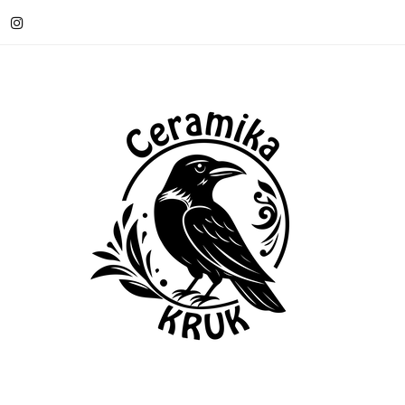
OWOŚCI
WARSZTATY CERAMICZNE
KONTAKT
A OD 199 ZŁ
O MNIE