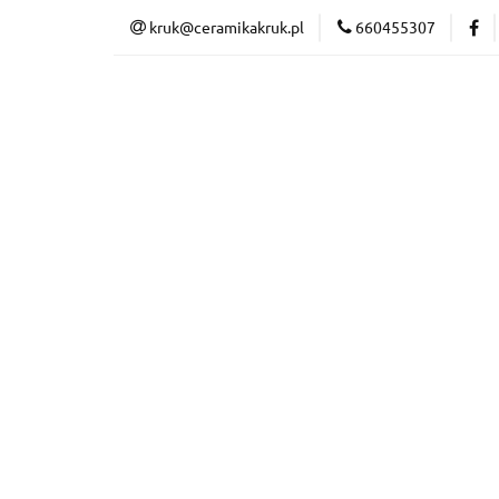
kruk@ceramikakruk.pl
660455307
CERAMIKA
N
DARMOWA DOSTAW