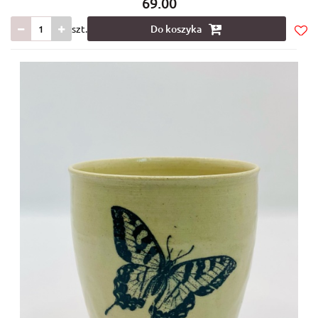
69.00
szt.
Do koszyka
Do
prze