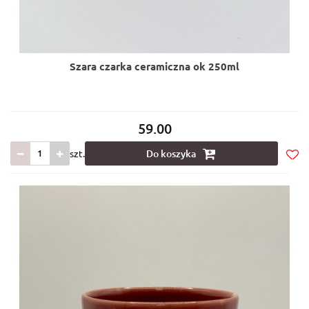
Szara czarka ceramiczna ok 250ml
59.00
szt.
Do koszyka
Do
prze