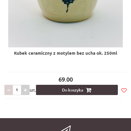
Kubek ceramiczny z motylem bez ucha ok. 250ml
69.00
szt.
Do koszyka
Do
prze