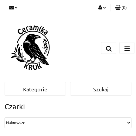
(
0
)
Zaloguj się
Zarejestruj się
Dodaj zgłoszenie
Kategorie
Szukaj
Czarki