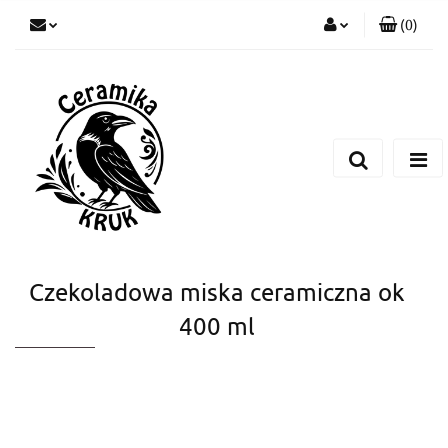
(
0
)
Zaloguj się
Zarejestruj się
Dodaj zgłoszenie
Czekoladowa miska ceramiczna ok
400 ml