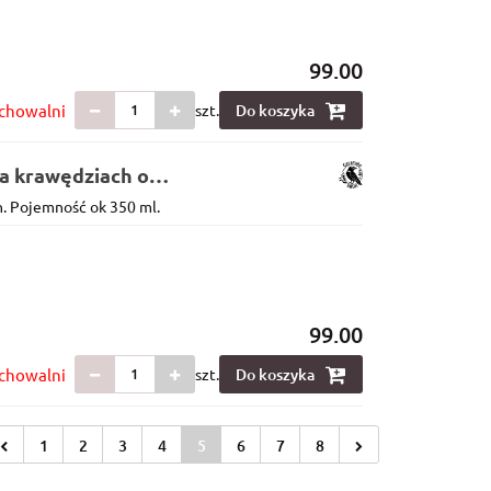
99.00
chowalni
szt.
Do koszyka
a krawędziach ok
. Pojemność ok 350 ml.
99.00
chowalni
szt.
Do koszyka
1
2
3
4
5
6
7
8