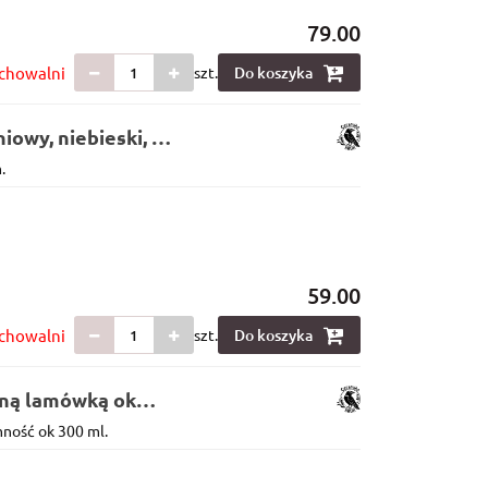
79.00
chowalni
szt.
Do koszyka
iowy, niebieski, ok
.
59.00
chowalni
szt.
Do koszyka
rną lamówką ok
ność ok 300 ml.