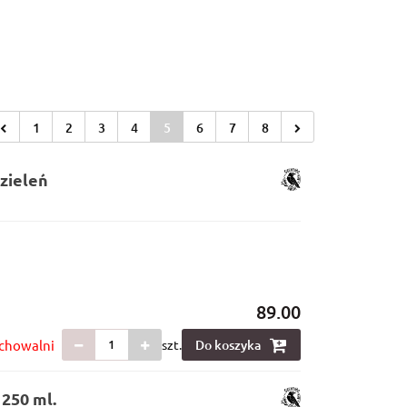
 OD 199 ZŁ
O MNIE
1
2
3
4
5
6
7
8
zieleń
89.00
chowalni
szt.
Do koszyka
 250 ml.