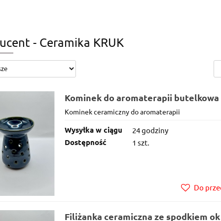
SZTATY CERAMICZNE
KONTAKT
DARMOWA DOSTAWA
ucent - Ceramika KRUK
Kominek do aromaterapii butelkowa 
Kominek ceramiczny do aromaterapii
Wysyłka w ciągu
24 godziny
Dostępność
1 szt.
Do prze
Filiżanka ceramiczna ze spodkiem ok