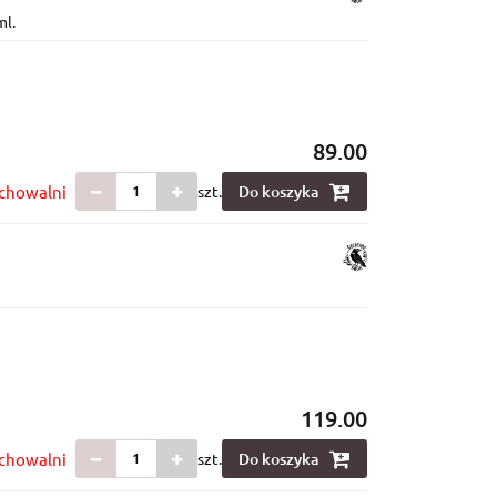
ml.
89.00
chowalni
szt.
Do koszyka
119.00
chowalni
szt.
Do koszyka