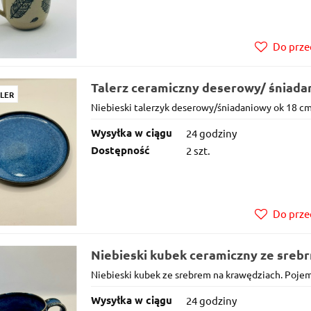
Do prze
Talerz ceramiczny deserowy/ śniadan
LER
18cm ręcznie robiony.
Niebieski talerzyk deserowy/śniadaniowy ok 18 cm
Wysyłka w ciągu
24 godziny
Dostępność
2 szt.
Do prze
Niebieski kubek ceramiczny ze sreb
300ml
Niebieski kubek ze srebrem na krawędziach. Pojem
Wysyłka w ciągu
24 godziny