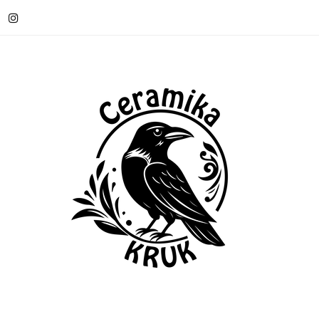
OWOŚCI
WARSZTATY CERAMICZNE
KONTAKT
A OD 199 ZŁ
O MNIE