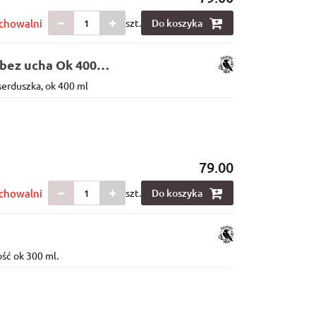
chowalni
szt.
Do koszyka
bez ucha Ok 400
serduszka, ok 400 ml
79.00
chowalni
szt.
Do koszyka
ść ok 300 ml.