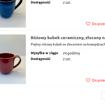
Dostępność
2 szt.
Do prze
Różowy kubek ceramiczny, złocony n
350 ml.
Piękny różowy kubek ze złoceniem na krawędziach
Wysyłka w ciągu
24 godziny
Dostępność
2 szt.
Do prze