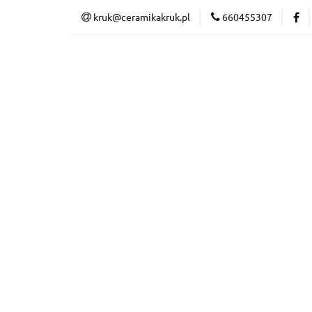
kruk@ceramikakruk.pl
660455307
CERAMIKA
N
DARMOWA DOSTAW