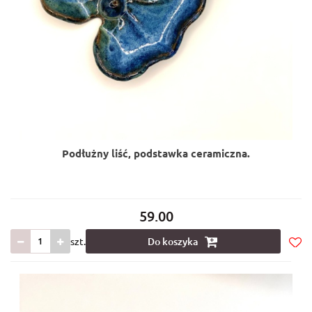
Podłużny liść, podstawka ceramiczna.
59.00
szt.
Do koszyka
Do
prze