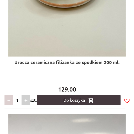
Urocza ceramiczna filiżanka ze spodkiem 200 ml.
129.00
szt.
Do koszyka
Do
prze