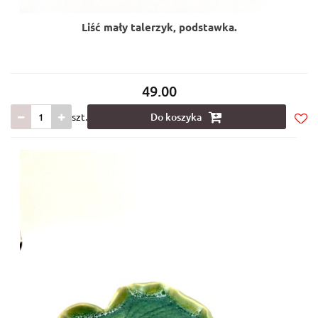
Liść mały talerzyk, podstawka.
49.00
szt.
Do koszyka
Do
prze