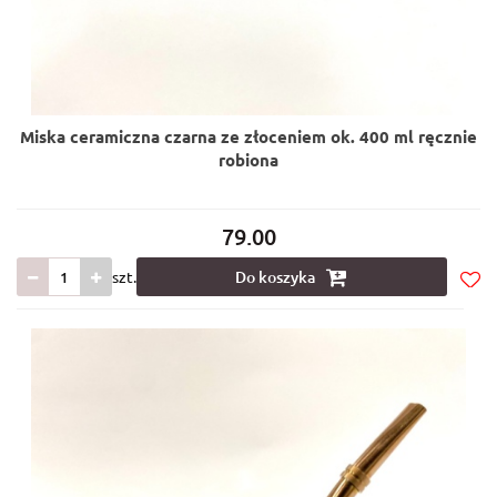
Miska ceramiczna czarna ze złoceniem ok. 400 ml ręcznie
robiona
79.00
szt.
Do koszyka
Do
prze