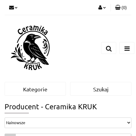
(
0
)
Zaloguj się
Zarejestruj się
Dodaj zgłoszenie
Kategorie
Szukaj
Producent - Ceramika KRUK