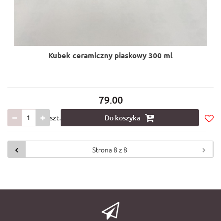
Kubek ceramiczny piaskowy 300 ml
79.00
szt.
Do koszyka
Do
prze