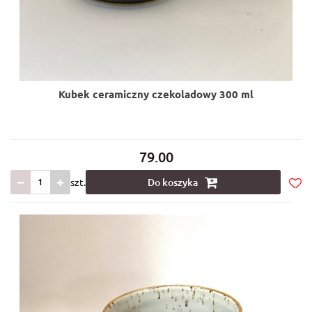
Kubek ceramiczny czekoladowy 300 ml
79.00
szt.
Do koszyka
Do
prze