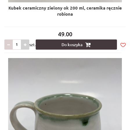
Kubek ceramiczny zielony ok 200 ml, ceramika ręcznie
robiona
49.00
szt.
Do koszyka
Do
prze